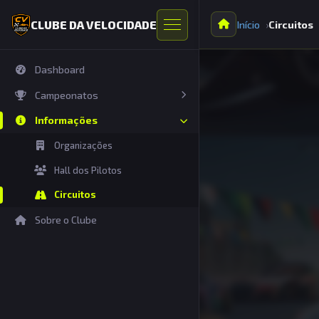
CLUBE DA VELOCIDADE
Início
Circuitos
Dashboard
Campeonatos
Informações
Temporadas Abertas
Temporadas
Organizações
Próximas Etapas
Hall dos Pilotos
Resultados
Circuitos
Sobre o Clube