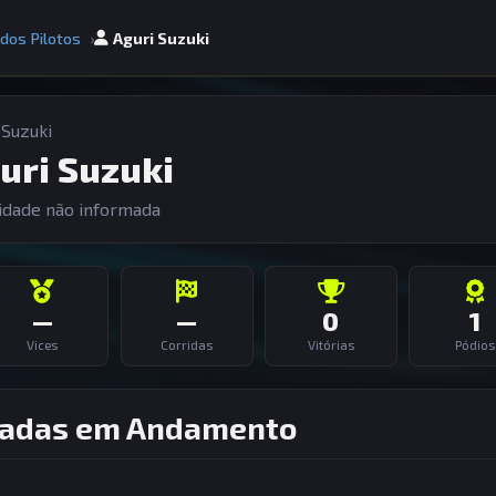
 dos Pilotos
Aguri Suzuki
 Suzuki
uri Suzuki
idade não informada
—
—
0
1
Vices
Corridas
Vitórias
Pódios
adas em Andamento