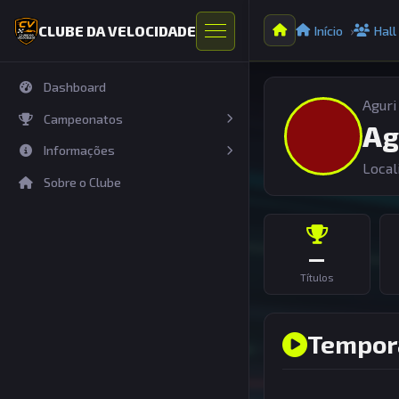
CLUBE DA VELOCIDADE
Início
Hall
Dashboard
Aguri
Campeonatos
Ag
Informações
Temporadas Abertas
Local
Temporadas
Sobre o Clube
Organizações
Próximas Etapas
Hall dos Pilotos
Resultados
Circuitos
—
Títulos
Tempor