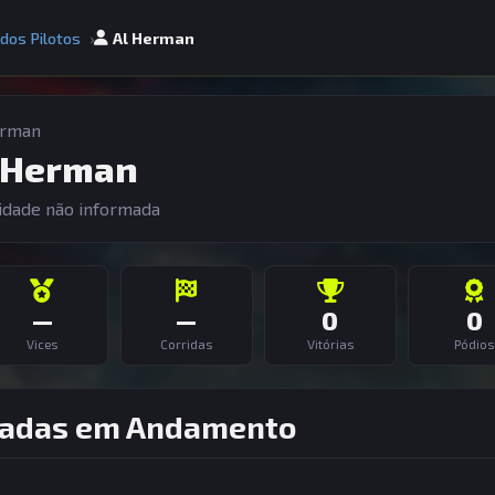
 dos Pilotos
Al Herman
erman
 Herman
idade não informada
—
—
0
0
Vices
Corridas
Vitórias
Pódios
adas em Andamento