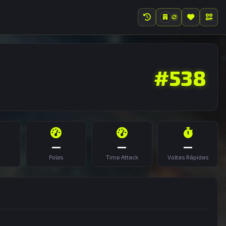
#538
—
—
—
Poles
Time Attack
Voltas Rápidas