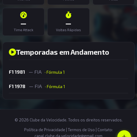
—
—
Time Attack
Voltas Rápidas
Temporadas em Andamento
F1 1981
— FIA
· Fórmula 1
F1 1978
— FIA
· Fórmula 1
© 2026 Clube da Velocidade. Todos os direitos reservados.
Política de Privacidade
|
Termos de Uso
| Contato:
canal.clube.da.velocidade@gmail.com