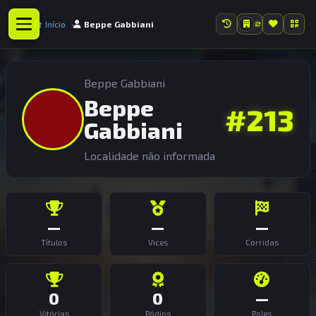
Início
Beppe Gabbiani
Beppe Gabbiani
Beppe
#213
Gabbiani
Localidade não informada
—
—
—
Títulos
Vices
Corridas
0
0
—
Vitórias
Pódios
Poles