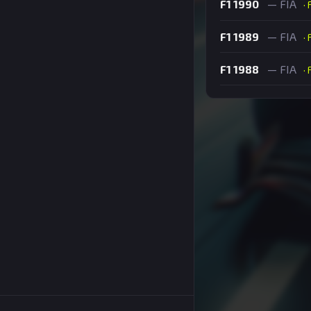
F1 1990
— FIA
·
F1 1989
— FIA
·
F1 1988
— FIA
·