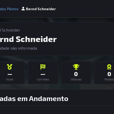
 dos Pilotos
Bernd Schneider
 Schneider
rnd Schneider
idade não informada
—
—
0
0
Vices
Corridas
Vitórias
Pódios
adas em Andamento