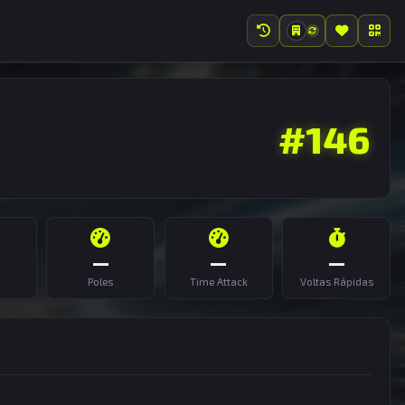
#146
—
—
—
Poles
Time Attack
Voltas Rápidas