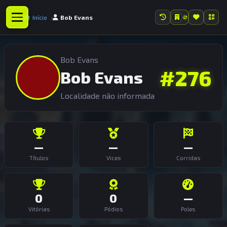
Início
Bob Evans
Bob Evans
#276
Bob Evans
Localidade não informada
—
—
—
Títulos
Vices
Corridas
0
0
—
Vitórias
Pódios
Poles