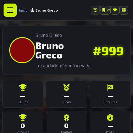
Início
Bruno Greco
Bruno Greco
Bruno
#999
Greco
Localidade não informada
—
—
—
Títulos
Vices
Corridas
0
0
—
Vitórias
Pódios
Poles