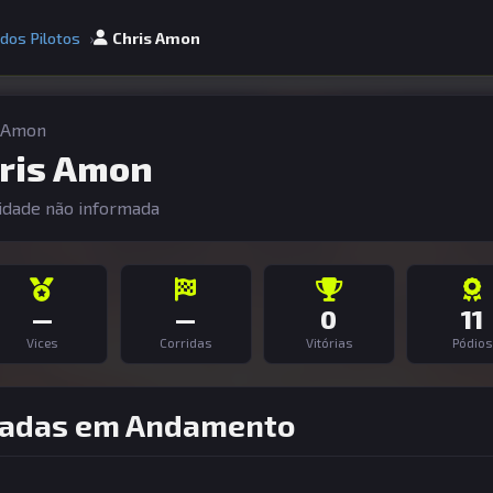
 dos Pilotos
Chris Amon
s Amon
ris Amon
idade não informada
—
—
0
11
Vices
Corridas
Vitórias
Pódios
adas em Andamento