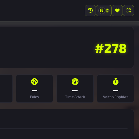
#278
—
—
—
Poles
Time Attack
Voltas Rápidas