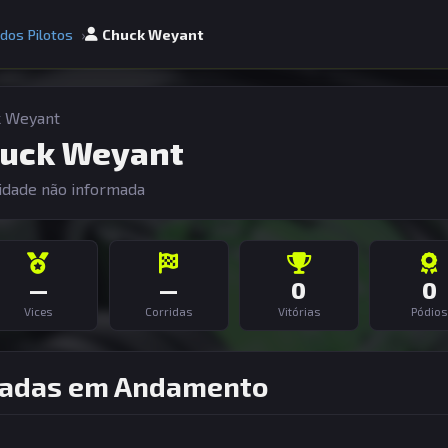
 dos Pilotos
Chuck Weyant
k Weyant
uck Weyant
idade não informada
—
—
0
0
Vices
Corridas
Vitórias
Pódios
adas em Andamento