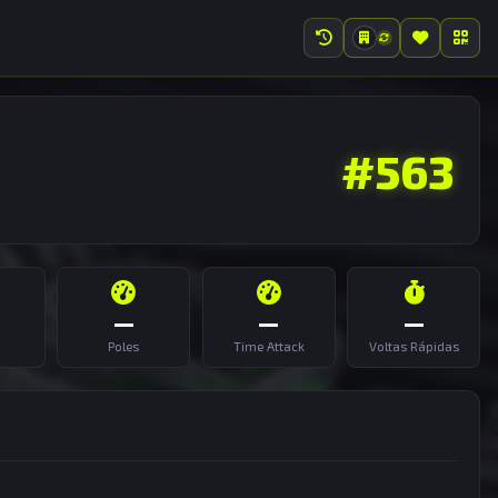
#563
—
—
—
Poles
Time Attack
Voltas Rápidas