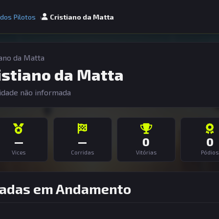
 dos Pilotos
Cristiano da Matta
iano da Matta
istiano da Matta
idade não informada
—
—
0
0
Vices
Corridas
Vitórias
Pódios
adas em Andamento