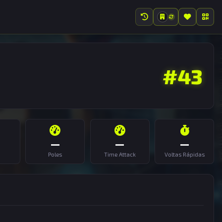
#43
—
—
—
Poles
Time Attack
Voltas Rápidas