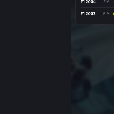
F1 2004
— FIA
·
F1 2003
— FIA
·