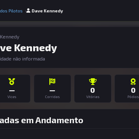
 dos Pilotos
Dave Kennedy
 Kennedy
ve Kennedy
idade não informada
—
—
0
0
Vices
Corridas
Vitórias
Pódios
adas em Andamento