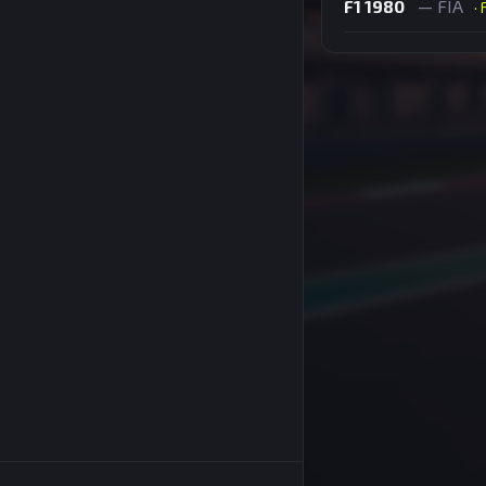
F1 1980
— FIA
·