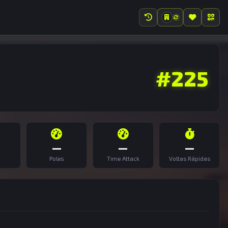
#225
—
—
—
Poles
Time Attack
Voltas Rápidas