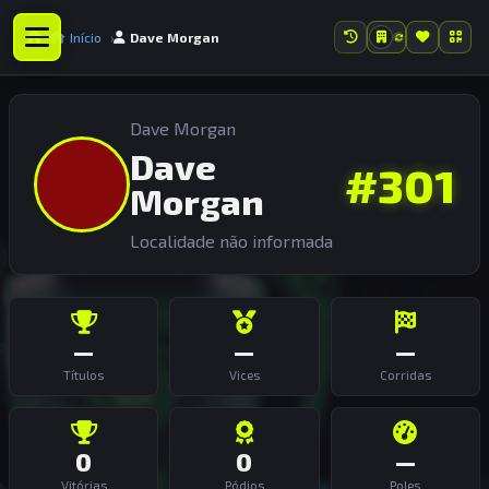
Início
Dave Morgan
Dave Morgan
Dave
#301
Morgan
Localidade não informada
—
—
—
Títulos
Vices
Corridas
0
0
—
Vitórias
Pódios
Poles