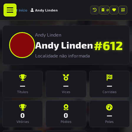
Início
Andy Linden
Andy Linden
#612
Andy Linden
Localidade não informada
—
—
—
Títulos
Vices
Corridas
0
0
—
Vitórias
Pódios
Poles