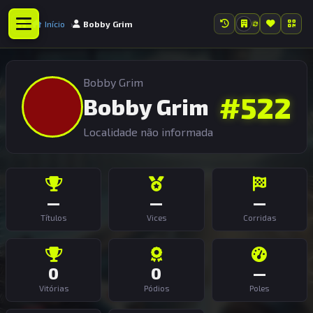
Início
Bobby Grim
Bobby Grim
#522
Bobby Grim
Localidade não informada
—
—
—
Títulos
Vices
Corridas
0
0
—
Vitórias
Pódios
Poles