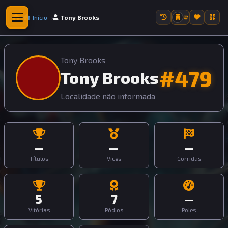
Início
Tony Brooks
Tony Brooks
#479
Tony Brooks
Localidade não informada
—
—
—
Títulos
Vices
Corridas
5
7
—
Vitórias
Pódios
Poles