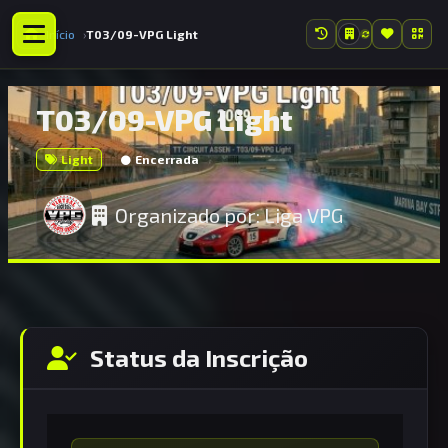
Início
T03/09-VPG Light
T03/09-VPG Light
Light
Encerrada
Organizado por:
Liga VPG
Status da Inscrição