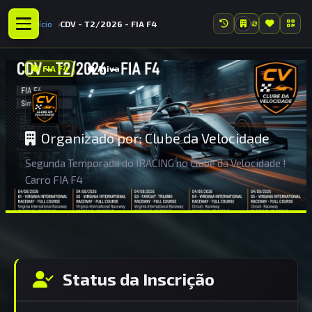
Início
CDV - T2/2026 - FIA F4
CDV - T2/2026 - FIA F4
FIA F4
Ativa
Organizado por:
Clube da Velocidade
Segunda Temporada do IRACING no Clube da Velocidade !
Carro FIA F4
Status da Inscrição