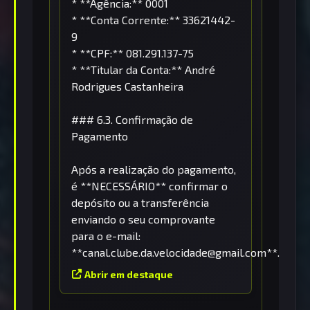
* **Agência:** 0001
* **Conta Corrente:** 33621442-
9
* **CPF:** 081.291.137-75
* **Titular da Conta:** André
Rodrigues Castanheira
### 6.3. Confirmação de
Pagamento
Após a realização do pagamento,
é **NECESSÁRIO** confirmar o
depósito ou a transferência
enviando o seu comprovante
para o e-mail:
**canal.clube.da.velocidade@gmail.com**.
Abrir em destaque