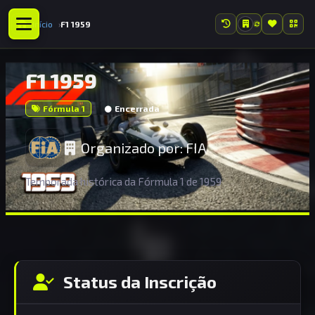
Início
F1 1959
F1 1959
Fórmula 1
Encerrada
Organizado por:
FIA
Temporada histórica da Fórmula 1 de 1959
Status da Inscrição