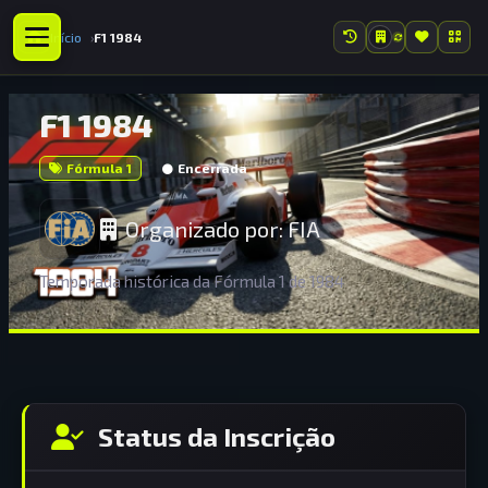
Início
F1 1984
F1 1984
Fórmula 1
Encerrada
Organizado por:
FIA
Temporada histórica da Fórmula 1 de 1984
Status da Inscrição