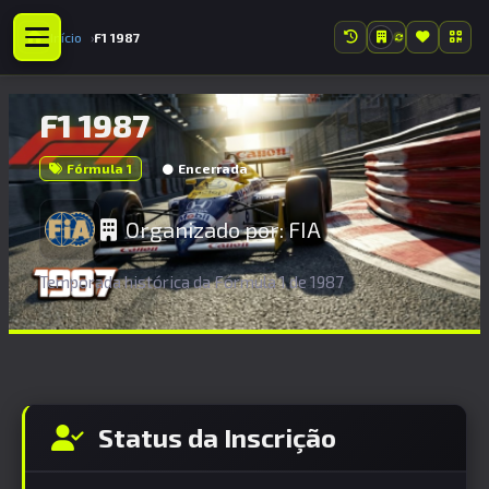
Início
F1 1987
F1 1987
Fórmula 1
Encerrada
Organizado por:
FIA
Temporada histórica da Fórmula 1 de 1987
Status da Inscrição